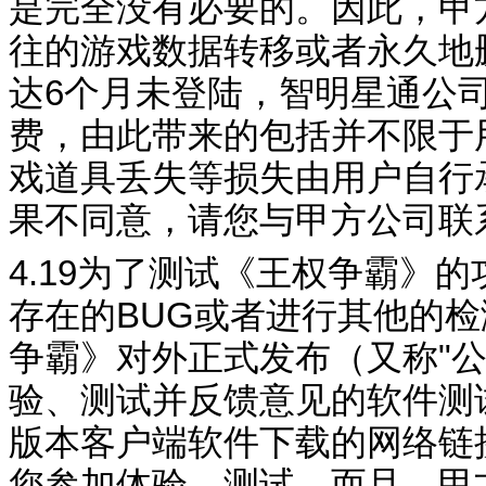
是完全没有必要的。因此，甲
往的游戏数据转移或者永久地
达
6
个月未登陆，智明星通公
费，由此带来的包括并不限于
戏道具丢失等损失由用户自行
果不同意，请您与甲方公司联
4.19
为了测试《
王权争霸
》的
存在的
BUG
或者进行其他的检
争霸
》对外正式发布（又称
"
验、测试并反馈意见的软件测
版本客户端软件下载的网络链
您参加体验、测试。而且，甲