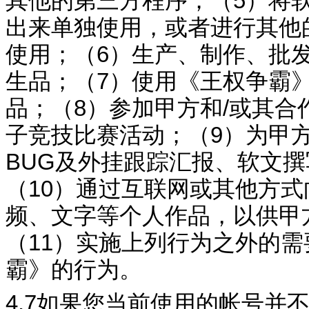
其他的第三方程序；（
5
）将
出来单独使用，或者进行其他
使用；（
6
）生产、制作、批
生
品；（
7
）使用《
王权争霸
品；（
8
）参加甲方和
/
或其合
子竞技比赛活动；（
9
）为甲
BUG
及外挂跟踪汇报、
软文撰
（
10
）通过互联网或其他方式
频、文字等个人作品，以供甲
（
11
）实施上列行为之外的需
霸
》的行为。
4.7
如果
您当前
使用的
帐号
并