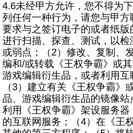
4.6
未经甲方允许，
您不得
为
列任何一种行为，请您与甲方
要求与之签订电子的或者纸版
进行扫描、探查、测试，以检
或弱点；（
2
）修改、复制、
编和
/
或转载《
王权争霸
》或其
游戏编辑衍生品，或者利用互
（
3
）建立有关《
王权争霸
》
品、游戏编辑衍生品的镜像站
利用《
王权争霸
》架设服务器
的互联网服务；（
4
）在《
王