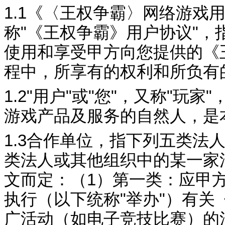
1.1
《〈
王权争霸
〉网络游戏
称
"
《
王权争霸
》用户协议
"
，
使用和享受甲方向您提供的《
程中，所享有的权利和所负有
1.2"
用户
"
或
"
您
"
，又称
"
玩家
"
游戏产品及服务的自然人，是
1.3
合作单位，指下列五类法
类法人或
其他组织中的某一家
文而定：（
1
）第一类：应甲
执行（以下统称
"
举办
"
）有关
广活动（如电子竞技比赛）的