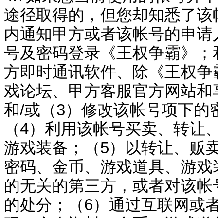
途径取得的，但您却知悉了
该
内通知甲方或者
该帐
号的申请
号及密码登录《
王权争霸
》；
方即时通讯软件、除《
王权争
戏论坛、甲方客服官方网站和
和
/
或（
3
）修改
该帐号项下
的
（
4
）利用
该帐
号买卖、转让
游戏装备；（
5
）以转让、贩
密码、金币、游
戏道具、游戏
的无关的第三方，或者对
该帐
的处分；（
6
）通过互联网或