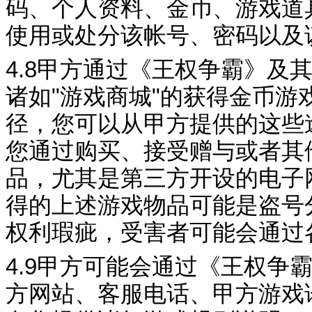
码、个人资料、金币、游戏道
使用或处分
该帐
号、密码以及
4.8
甲方通过《
王权争霸
》及
诸如
"
游戏商城
"
的获得金币游
径，您可以从甲方提供的这些
您通过购买、接受赠与或者其
品，尤其是第三方开设的电子
得的上述游戏物品可能是盗
号
权利瑕疵，受害者可能会通过
4.9
甲方可能会通过《
王权争
方网站、客服电话、甲方游戏