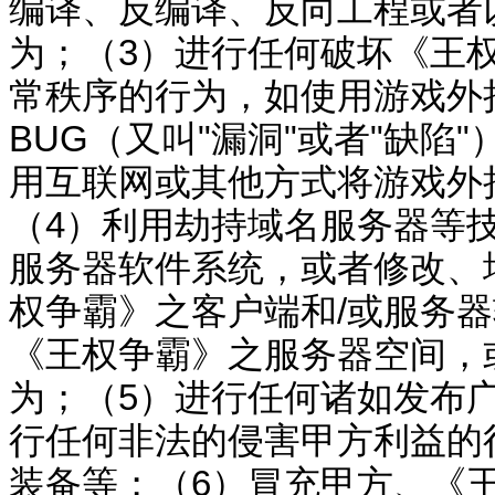
编译、反编译、反向工程或者
为；（
3
）进行任何破坏《
王
常秩序的行为，如使用游戏外
BUG
（又叫
"
漏洞
"
或者
"
缺陷
"
用互联网或其他方式将游戏外
（
4
）利用劫持域名服务器等
服务器软件系统，或者修改、
权争霸
》之客户端和
/
或服务器
《
王权争霸
》之服务器空间，
为；（
5
）进行任何诸如发布
行任何非法的侵害甲方利益的
装备等；（
6
）冒充甲方、《