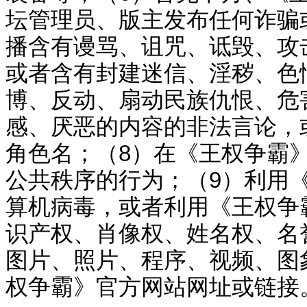
坛管理员、版主发布任何诈骗
播含有谩骂、诅咒、诋毁、攻
或者含有封
建迷信、淫秽、色
博、反动、
扇动
民族仇恨、危
感、厌恶的内容的非法言论，
角色名；（
8
）在《
王权争霸
公共秩序的行为；（
9
）利用
算机病毒，或者利用《
王权争
识产权、肖像权、姓名权、名
图片、照片、程序、视频、
图
权争霸
》官方网站网址或链接