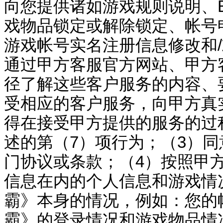
向您提供诸如游戏规则说明、
戏物品锁定或解
除锁定、
帐号
游戏
帐号
实名注册信息修改和
/
通过甲方客服官方网站、甲方
径了解这些客户服务的内容、
受相应的客户服务，向甲方真
得在接受甲方提供的服务的过
述的第（
7
）项行为；（
3
）同
门协议或条款；（
4
）按照甲
信息在内的个人信息和游戏情
霸
》本身的情况，例如：您的
霸
》的登录情况和游戏物品情